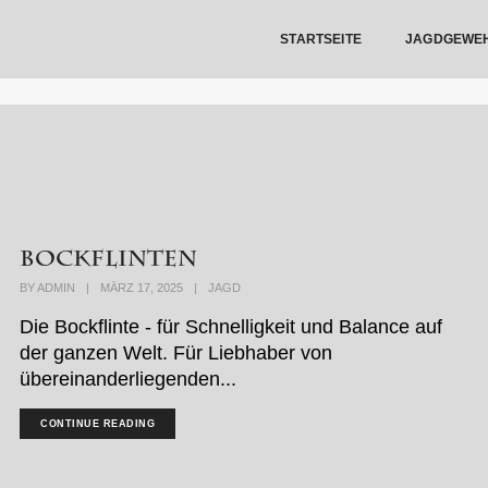
STARTSEITE
JAGDGEWE
Bockflinten
BY
ADMIN
|
MÄRZ 17, 2025
|
JAGD
Die Bockflinte - für Schnelligkeit und Balance auf
der ganzen Welt. Für Liebhaber von
übereinanderliegenden...
CONTINUE READING