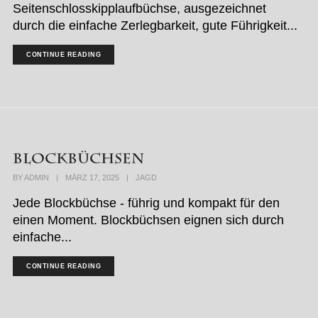
Seitenschlosskipplaufbüchse, ausgezeichnet
durch die einfache Zerlegbarkeit, gute Führigkeit...
CONTINUE READING
Blockbüchsen
BY
ADMIN
|
MÄRZ 17, 2025
|
JAGD
Jede Blockbüchse - führig und kompakt für den
einen Moment. Blockbüchsen eignen sich durch
einfache...
CONTINUE READING