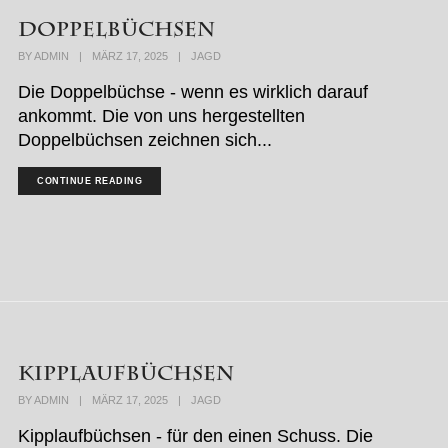
Doppelbüchsen
BY
ADMIN
|
MÄRZ 17, 2025
|
JAGD
Die Doppelbüchse - wenn es wirklich darauf
ankommt. Die von uns hergestellten
Doppelbüchsen zeichnen sich...
CONTINUE READING
Kipplaufbüchsen
BY
ADMIN
|
MÄRZ 17, 2025
|
JAGD
Kipplaufbüchsen - für den einen Schuss. Die